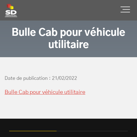
SD Services
Ouvr
Bulle Cab pour véhicule
utilitaire
Date de publication : 21/02/2022
Bulle Cab pour véhicule utilitaire