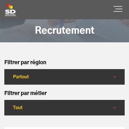
SD Services
Ouvr
Recrutement
Filtrer par région
Filtrer par métier