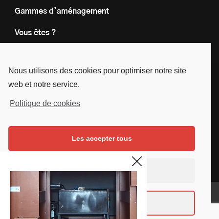
Gammes d’aménagement
Vous êtes ?
Nos engagements
Nous utilisons des cookies pour optimiser notre site
Le groupe
web et notre service.
Blog
Politique de cookies
Contact
Les accepter tous
Nous suivre
Facebook
Instagram
Linkedin
Youtube
Continuer sans accepter
Mentions légales
Voir les préférences
Copyright © SD Services - 2019