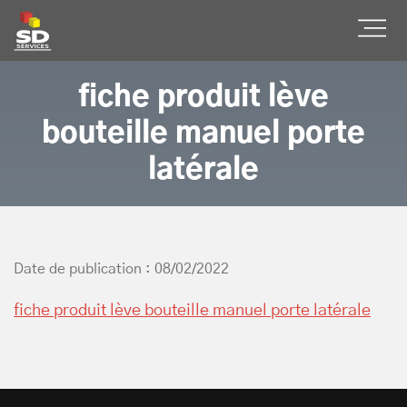
SD Services
Ouvr
fiche produit lève
bouteille manuel porte
latérale
Date de publication : 08/02/2022
fiche produit lève bouteille manuel porte latérale