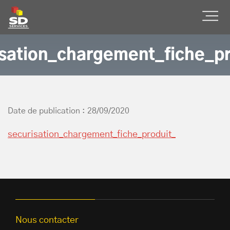
SD Services
Ouvr
isation_chargement_fiche_pr
Date de publication : 28/09/2020
securisation_chargement_fiche_produit_
Nous contacter