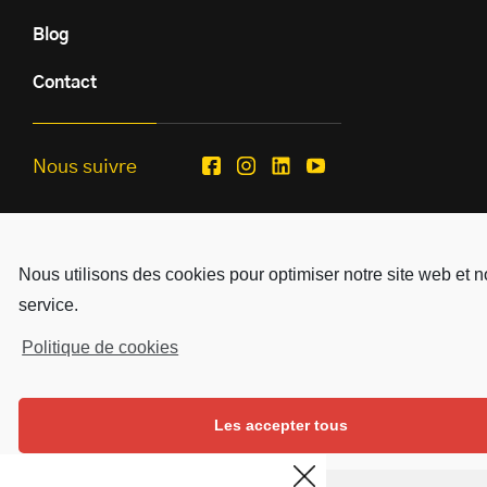
Blog
Contact
Nous suivre
Facebook
Instagram
Linkedin
Youtube
Mentions légales
Nous utilisons des cookies pour optimiser notre site web et n
Copyright © SD Services - 2019
service.
Réalisé par
Mezcalito
Politique de cookies
Les accepter tous