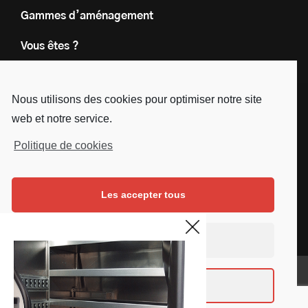
Gammes d’aménagement
Vous êtes ?
Nos engagements
Nous utilisons des cookies pour optimiser notre site
Le groupe
web et notre service.
Blog
Politique de cookies
Contact
Les accepter tous
Nous suivre
Facebook
Instagram
Linkedin
Youtube
Continuer sans accepter
Mentions légales
Voir les préférences
Copyright © SD Services - 2019