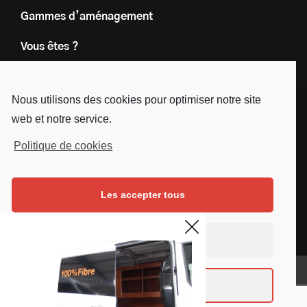
Gammes d’aménagement
Vous êtes ?
Nos engagements
Nous utilisons des cookies pour optimiser notre site
Le groupe
web et notre service.
Blog
Politique de cookies
Contact
Les accepter tous
Nous suivre
Facebook
Instagram
Linkedin
Youtube
Continuer sans accepter
Mentions légales
Voir les préférences
Copyright © SD Services - 2019