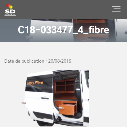
SD Services
Ouvr
C18-033477_4_fibre
Date de publication : 20/08/2019