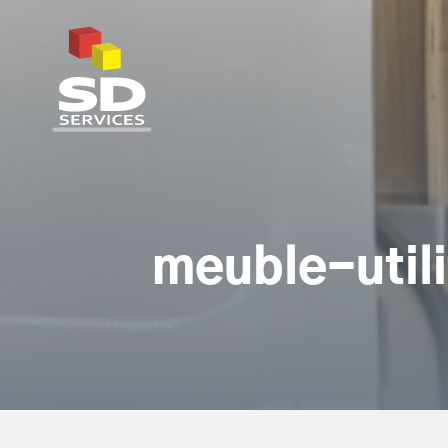
SD Services
meuble-util