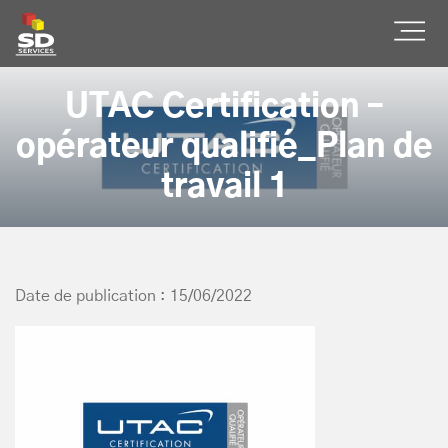
SD Services
Ouvr
UTAC Certification –
opérateur qualifié_Plan de
travail 1
Date de publication : 15/06/2022