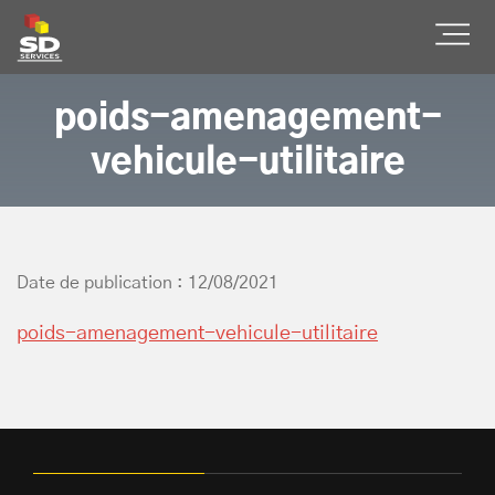
SD Services
Ouvr
poids-amenagement-
vehicule-utilitaire
Date de publication : 12/08/2021
poids-amenagement-vehicule-utilitaire