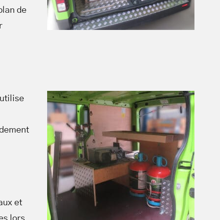
plan de
r
utilise
pidement
aux et
es lors