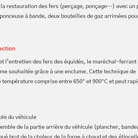
la restauration des fers (perçage, ponçage…) avec un 
 ponceuse à bande, deux bouteilles de gaz arrimées pou
ection
 et l’entretien des fers des équidés, le maréchal-ferrant 
forme souhaitée grâce à une enclume. Cette technique de
e température comprise entre 650° et 900°C et peut ra
le du véhicule
emble de la partie arrière du véhicule (plancher, bande
ué brut de la chaleur de la forge à chaud et des étincell