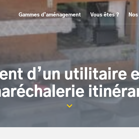
Gammes d’aménagement
Vous êtes ?
Nos
 d’un utilitaire e
aréchalerie itinéra
Scroller la page vers le con