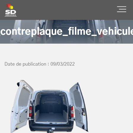
SD Services
Ouvr
contreplaque_filme_vehicule
Date de publication : 09/03/2022