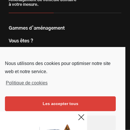
Aménagement de véhicule utilitaire
à votre mesure.
Gammes d’aménagement
Vous êtes ?
Nos engagements
Nous utilisons des cookies pour optimiser notre site
Le groupe
web et notre service.
Blog
Politique de cookies
Contact
Les accepter tous
Nous suivre
Facebook
Instagram
Linkedin
Youtube
Continuer sans accepter