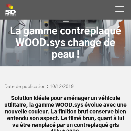
SD Services
Ouvr
La gamme contreplaqué
WOOD.sys change de
peau !
Date de publication : 10/12/2019
Solution idéale pour aménager un véhicule
utilitaire, la gamme WOOD.sys évolue avec une
nouvelle couleur. La finition brut conserve bien
entendu son aspect. Le filmé brun, quant à lui
va être remplacé par un contreplaqué gris