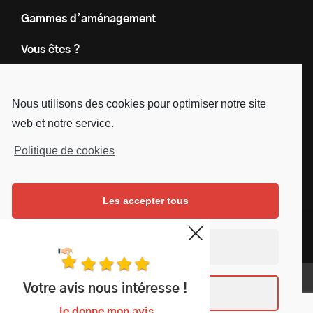
Gammes d’aménagement
Vous êtes ?
Nos engagements
Nous utilisons des cookies pour optimiser notre site
Le groupe
web et notre service.
Blog
Politique de cookies
Contact
Les accepter tous
Nous suivre
Facebook
Instagram
Linkedin
Youtube
Continuer sans accepter
Mentions légales
Votre avis nous intéresse !
Voir les préférences
Copyright © SD Services - 2019
Je donne mon avis