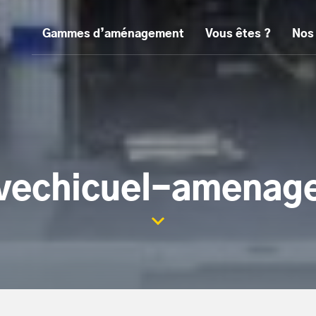
Gammes d’aménagement
Vous êtes ?
Nos
vechicuel-amenag
Scroller la page vers le con