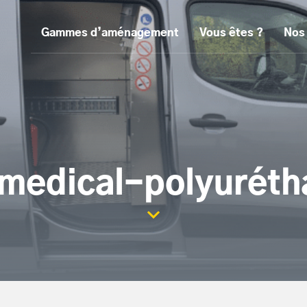
Gammes d’aménagement
Vous êtes ?
Nos
medical-polyuréth
Scroller la page vers le con