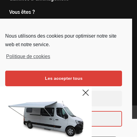
Vous êtes ?
Nos engagements
Nous utilisons des cookies pour optimiser notre site
Le groupe
web et notre service.
Blog
Politique de cookies
Contact
Les accepter tous
Nous suivre
Facebook
Instagram
Linkedin
Youtube
Continuer sans accepter
Mentions légales
Voir les préférences
Copyright © SD Services - 2019
Réalisé par
Mezcalito