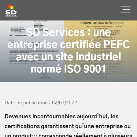
SD Services
Ouvr
SD Services : une
entreprise certifiée PEFC
avec un site industriel
normé ISO 9001
Date de publication : 02/03/2022
Devenues incontournables aujourd’hui, les
certifications garantissent qu’une entreprise ou
un produit… corresponde réellement à plusieurs