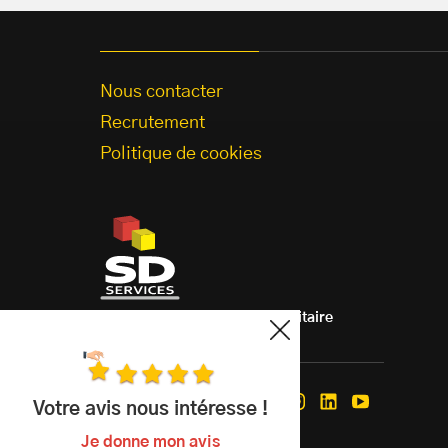
Nous contacter
Recrutement
Politique de cookies
Aménagement de véhicule utilitaire
à votre mesure.
Nous suivre
Votre avis nous intéresse !
Facebook
Instagram
Linkedin
Youtube
Je donne mon avis