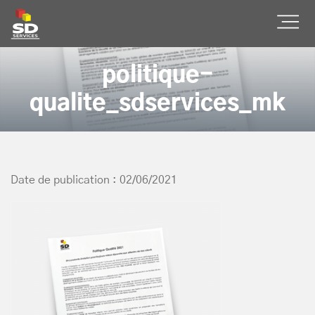
SD Services
Ouvr
politique-
qualite_sdservices_mk
Date de publication : 02/06/2021