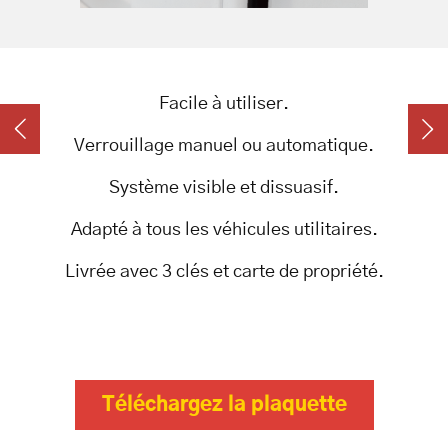
Facile à utiliser.
Facile à utiliser.
Facile à utiliser.
Slide précédente
Sl
Verrouillage manuel ou automatique.
Verrouillage manuel.
Verrouillage automatique.
Système visible et dissuasif.
Robuste et discret.
Système visible et dissuasif.
Adapté à tous les véhicules utilitaires.
Livrée avec 3 clés et carte de propriété.
Livrée avec 3 clés et carte de propriété.
Disponible en version électrique.
Téléchargez la plaquette
pdf 1,03 MB
Téléchargez la plaquette
pdf 791,54 KB
Téléchargez la plaquette
pdf 2,58 MB