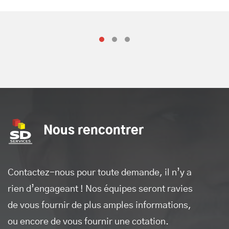
Cliquez pour accepter les
cookies de marketing et
activer ce contenu
Cliquez pour accepter les
cookies de marketing et
activer ce contenu
SD Services
Nous rencontrer
Contactez-nous pour toute demande, il n’y a
rien d’engageant ! Nos équipes seront ravies
de vous fournir de plus amples informations,
ou encore de vous fournir une cotation.